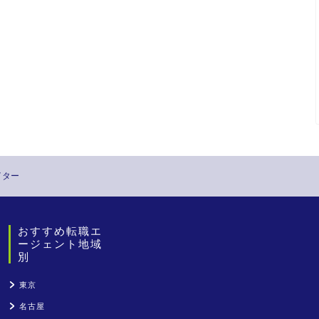
イター
おすすめ転職エ
ージェント地域
別
東京
名古屋