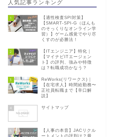
人気記事ランキング
【適性検査SPI対策】
1
【SMART-SPI-G（ほんも
のそっくりなオンライン学
習）】ゲーム感覚でやり尽
くすのが必勝法！
【ITエンジニア】特化｜
2
【マイナビITエージェン
ト】の評判、強みや特徴
は？転職成功かなう？
ReWorks(リワークス)｜
3
【在宅求人】時間給勤務〜
正社員転職まで【辛口解
説】
サイトマップ
4
【人事の本音】JACリクル
5
ートメントの評判は？最