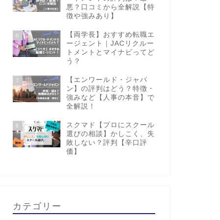
悪？口コミから全解説【特
徴や強みあり】
【両学長】おすすめ転職エ
6
ージェント｜JACリクルー
トメントとマイナビってど
う？
【エンワールド・ジャパ
7
ン】の評判はどう？特徴・
強みなど【人事の本音】で
全解説！
スクマド【プロにスクール
8
選びの相談】かしこく、失
敗しない？評判【辛口評
価】
カテゴリー