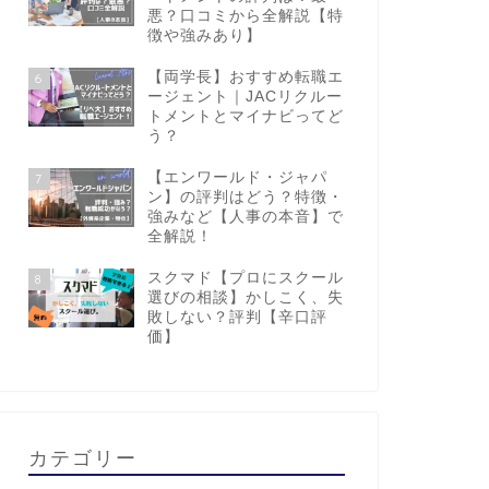
悪？口コミから全解説【特
徴や強みあり】
【両学長】おすすめ転職エ
6
ージェント｜JACリクルー
トメントとマイナビってど
う？
【エンワールド・ジャパ
7
ン】の評判はどう？特徴・
強みなど【人事の本音】で
全解説！
スクマド【プロにスクール
8
選びの相談】かしこく、失
敗しない？評判【辛口評
価】
カテゴリー