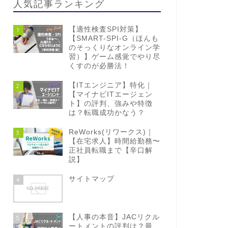
人気記事ランキング
【適性検査SPI対策】
1
【SMART-SPI-G（ほんも
のそっくりなオンライン学
習）】ゲーム感覚でやり尽
くすのが必勝法！
【ITエンジニア】特化｜
2
【マイナビITエージェン
ト】の評判、強みや特徴
は？転職成功かなう？
ReWorks(リワークス)｜
3
【在宅求人】時間給勤務〜
正社員転職まで【辛口解
説】
サイトマップ
4
【人事の本音】JACリクル
5
ートメントの評判は？最