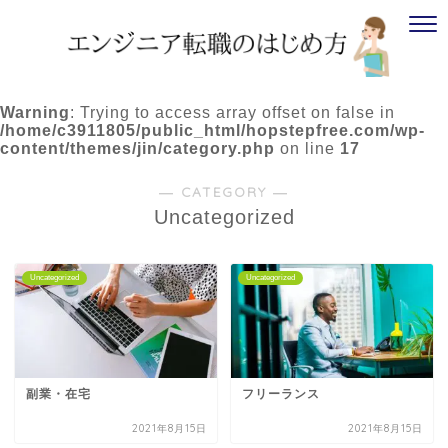
Warning
: Trying to access array offset on false in
/home/c3911805/public_html/hopstepfree.com/wp-
content/themes/jin/category.php
on line
17
― CATEGORY ―
Uncategorized
Uncategorized
Uncategorized
副業・在宅
フリーランス
2021年8月15日
2021年8月15日