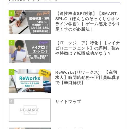
1
【適性検査SPI対策】【SMART-
SPI-G（ほんものそっくりなオン
ライン学習）】ゲーム感覚でやり
尽くすのが必勝法！
2
【ITエンジニア】特化｜【マイナ
ビITエージェント】の評判、強み
や特徴は？転職成功かなう？
3
ReWorks(リワークス)｜【在宅
求人】時間給勤務〜正社員転職ま
で【辛口解説】
4
サイトマップ