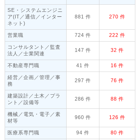
SE・システムエンジニ
ア(IT／通信／インター
881 件
270 件
ネット)
営業職
724 件
222 件
コンサルタント／監査
147 件
32 件
法人／士業関連
不動産専門職
41 件
16 件
経営／企画／管理／事
297 件
76 件
務
建築設計／土木／プラ
286 件
88 件
ント／設備等
機械／電気・電子／素
960 件
126 件
材等
医療系専門職
94 件
80 件